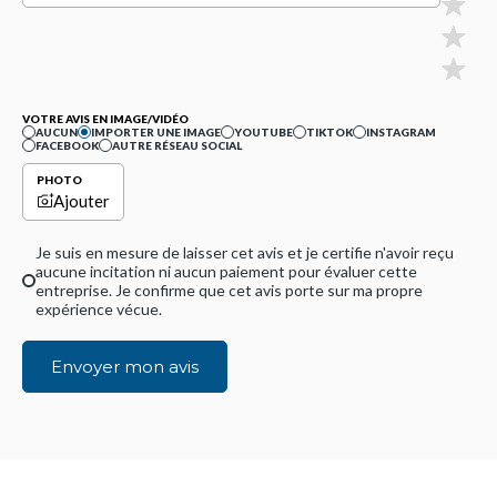
VOTRE AVIS EN IMAGE/VIDÉO
AUCUN
IMPORTER UNE IMAGE
YOUTUBE
TIKTOK
INSTAGRAM
FACEBOOK
AUTRE RÉSEAU SOCIAL
PHOTO
Ajouter
Je suis en mesure de laisser cet avis et je certifie n'avoir reçu
aucune incitation ni aucun paiement pour évaluer cette
entreprise. Je confirme que cet avis porte sur ma propre
expérience vécue.
Envoyer mon avis